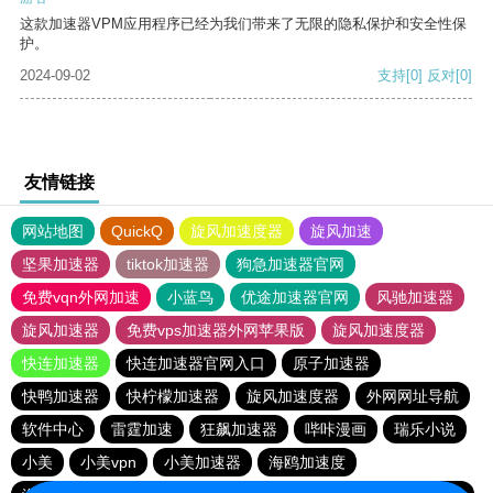
这款加速器VPM应用程序已经为我们带来了无限的隐私保护和安全性保
护。
2024-09-02
支持
[0]
反对
[0]
友情链接
网站地图
QuickQ
旋风加速度器
旋风加速
坚果加速器
tiktok加速器
狗急加速器官网
免费vqn外网加速
小蓝鸟
优途加速器官网
风驰加速器
旋风加速器
免费vps加速器外网苹果版
旋风加速度器
快连加速器
快连加速器官网入口
原子加速器
快鸭加速器
快柠檬加速器
旋风加速度器
外网网址导航
软件中心
雷霆加速
狂飙加速器
哔咔漫画
瑞乐小说
小美
小美vpn
小美加速器
海鸥加速度