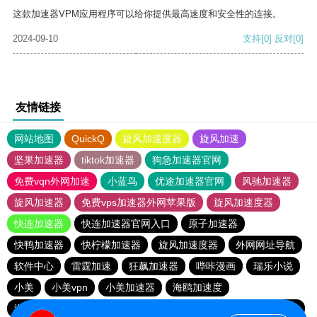
这款加速器VPM应用程序可以给你提供最高速度和安全性的连接。
2024-09-10
支持
[0]
反对
[0]
友情链接
网站地图
QuickQ
旋风加速度器
旋风加速
坚果加速器
tiktok加速器
狗急加速器官网
免费vqn外网加速
小蓝鸟
优途加速器官网
风驰加速器
旋风加速器
免费vps加速器外网苹果版
旋风加速度器
快连加速器
快连加速器官网入口
原子加速器
快鸭加速器
快柠檬加速器
旋风加速度器
外网网址导航
软件中心
雷霆加速
狂飙加速器
哔咔漫画
瑞乐小说
小美
小美vpn
小美加速器
海鸥加速度
海鸥加速器下载
雷霆加速版ins
雷霆加速下载
雷霆加速