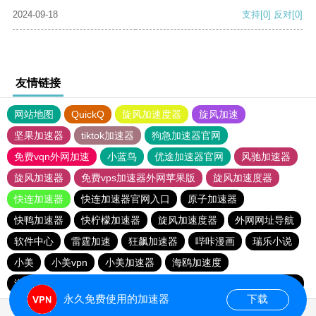
2024-09-18
支持
[0]
反对
[0]
友情链接
网站地图
QuickQ
旋风加速度器
旋风加速
坚果加速器
tiktok加速器
狗急加速器官网
免费vqn外网加速
小蓝鸟
优途加速器官网
风驰加速器
旋风加速器
免费vps加速器外网苹果版
旋风加速度器
快连加速器
快连加速器官网入口
原子加速器
快鸭加速器
快柠檬加速器
旋风加速度器
外网网址导航
软件中心
雷霆加速
狂飙加速器
哔咔漫画
瑞乐小说
小美
小美vpn
小美加速器
海鸥加速度
海鸥加速器下载
雷霆加速版ins
雷霆加速下载
雷霆加速
永久免费使用的加速器
下载