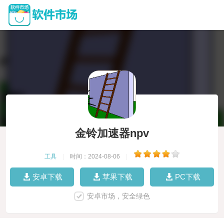
金铃加速器npv
工具
|
时间：2024-08-06
|
安卓下载
苹果下载
PC下载
安卓市场，安全绿色