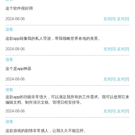
这个软件很好用
2024-08-06
支持
[0]
反对
[0]
游客
这款app就像我的私人导游，带我领略世界各地的美景。
2024-08-06
支持
[0]
反对
[0]
游客
这个是app神器
2024-08-06
支持
[0]
反对
[0]
游客
这款app的功能非常强大，可以满足我所有的工作需求。我可以使用它来
编辑文档、制作演示文稿、管理日程安排等。
2024-08-06
支持
[0]
反对
[0]
游客
这款游戏的剧情非常感人，让我久久不能忘怀。