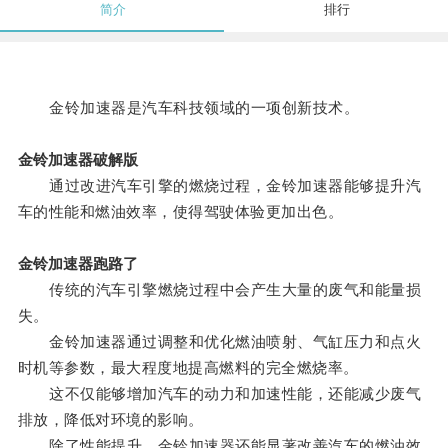
简介
排行
金铃加速器是汽车科技领域的一项创新技术。
金铃加速器破解版
通过改进汽车引擎的燃烧过程，金铃加速器能够提升汽
车的性能和燃油效率，使得驾驶体验更加出色。
金铃加速器跑路了
传统的汽车引擎燃烧过程中会产生大量的废气和能量损
失。
金铃加速器通过调整和优化燃油喷射、气缸压力和点火
时机等参数，最大程度地提高燃料的完全燃烧率。
这不仅能够增加汽车的动力和加速性能，还能减少废气
排放，降低对环境的影响。
除了性能提升，金铃加速器还能显著改善汽车的燃油效