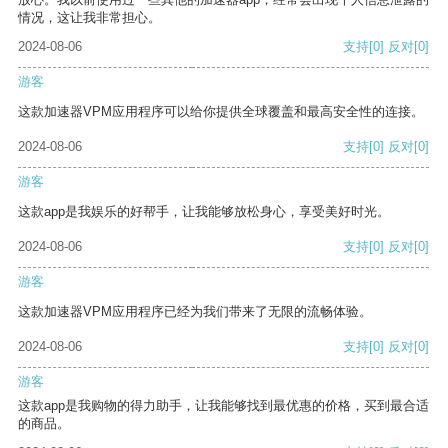
情况，这让我非常担心。
2024-08-06
支持
[0]
反对
[0]
游客
这款加速器VPM应用程序可以给你提供全球覆盖和最高安全性的连接。
2024-08-06
支持
[0]
反对
[0]
游客
这款app是我娱乐的好帮手，让我能够放松身心，享受美好时光。
2024-08-06
支持
[0]
反对
[0]
游客
这款加速器VPM应用程序已经为我们带来了无限的流畅体验。
2024-08-06
支持
[0]
反对
[0]
游客
这款app是我购物的得力助手，让我能够找到最优惠的价格，买到最合适
的商品。