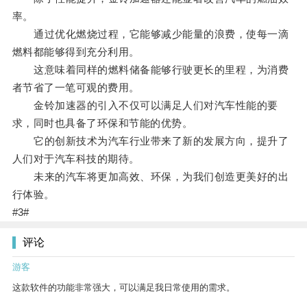
率。
通过优化燃烧过程，它能够减少能量的浪费，使每一滴
燃料都能够得到充分利用。
这意味着同样的燃料储备能够行驶更长的里程，为消费
者节省了一笔可观的费用。
金铃加速器的引入不仅可以满足人们对汽车性能的要
求，同时也具备了环保和节能的优势。
它的创新技术为汽车行业带来了新的发展方向，提升了
人们对于汽车科技的期待。
未来的汽车将更加高效、环保，为我们创造更美好的出
行体验。
#3#
评论
游客
这款软件的功能非常强大，可以满足我日常使用的需求。