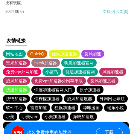
没有玩腻。
2024-08-07
支持
[0]
反对
[0]
友情链接
网站地图
QuickQ
旋风加速度器
旋风加速
坚果加速器
tiktok加速器
狗急加速器官网
免费vqn外网加速
小蓝鸟
优途加速器官网
风驰加速器
旋风加速器
免费vps加速器外网苹果版
旋风加速度器
快连加速器
快连加速器官网入口
原子加速器
快鸭加速器
快柠檬加速器
旋风加速度器
外网网址导航
软件中心
雷霆加速
狂飙加速器
哔咔漫画
瑞乐小说
小美
小美vpn
小美加速器
海鸥加速度
海鸥加速器下载
雷霆加速版ins
雷霆加速下载
雷霆加速
永久免费使用的加速器
下载