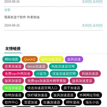
2024-08-16
支持
[0]
反对
[0]
游客
我喜欢这个软件 作者加油
2024-08-16
支持
[0]
反对
[0]
友情链接
网站地图
QuickQ
旋风加速度器
旋风加速
坚果加速器
tiktok加速器
狗急加速器官网
免费vqn外网加速
小蓝鸟
优途加速器官网
风驰加速器
旋风加速器
免费vps加速器外网苹果版
旋风加速度器
快连加速器
快连加速器官网入口
原子加速器
快鸭加速器
快柠檬加速器
旋风加速度器
外网网址导航
软件中心
雷霆加速
狂飙加速器
哔咔漫画
瑞乐小说