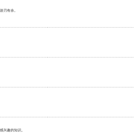
中游刃有余。
。
己感兴趣的知识。