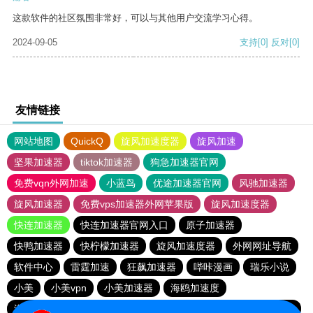
这款软件的社区氛围非常好，可以与其他用户交流学习心得。
2024-09-05
支持
[0]
反对
[0]
友情链接
网站地图
QuickQ
旋风加速度器
旋风加速
坚果加速器
tiktok加速器
狗急加速器官网
免费vqn外网加速
小蓝鸟
优途加速器官网
风驰加速器
旋风加速器
免费vps加速器外网苹果版
旋风加速度器
快连加速器
快连加速器官网入口
原子加速器
快鸭加速器
快柠檬加速器
旋风加速度器
外网网址导航
软件中心
雷霆加速
狂飙加速器
哔咔漫画
瑞乐小说
小美
小美vpn
小美加速器
海鸥加速度
海鸥加速器下载
雷霆加速版ins
雷霆加速下载
雷霆加速