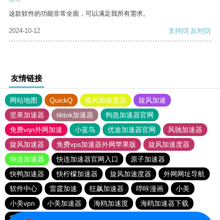
这款软件的功能非常全面，可以满足我所有需求。
2024-10-12
支持
[0]
反对
[0]
友情链接
网站地图
QuickQ
旋风加速度器
旋风加速
坚果加速器
tiktok加速器
狗急加速器官网
免费vqn外网加速
小蓝鸟
优途加速器官网
风驰加速器
旋风加速器
免费vps加速器外网苹果版
旋风加速度器
快连加速器
快连加速器官网入口
原子加速器
快鸭加速器
快柠檬加速器
旋风加速度器
外网网址导航
软件中心
雷霆加速
狂飙加速器
哔咔漫画
小美
小美vpn
小美加速器
海鸥加速度
海鸥加速器下载
雷霆加速版ins
雷霆加速下载
雷霆加速